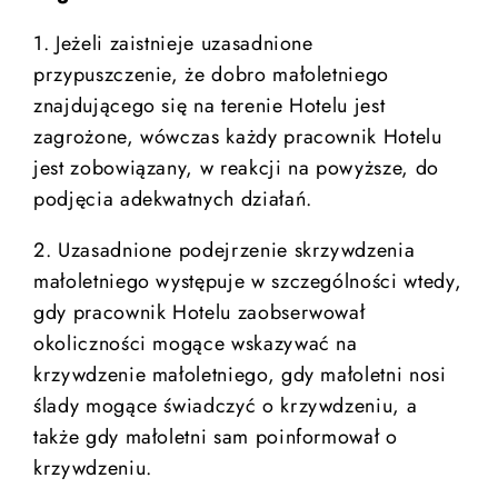
HOTEL
1. Jeżeli zaistnieje uzasadnione
przypuszczenie, że dobro małoletniego
POKOJE
znajdującego się na terenie Hotelu jest
RESTAURACJA "ŁÓDZKA"
zagrożone, wówczas każdy pracownik Hotelu
jest zobowiązany, w reakcji na powyższe, do
KONFERENCJE
podjęcia adekwatnych działań.
BANKIETY
2. Uzasadnione podejrzenie skrzywdzenia
OFERTY SPECJALNE
małoletniego występuje w szczególności wtedy,
gdy pracownik Hotelu zaobserwował
STREFA RELAKSU
okoliczności mogące wskazywać na
GALERIA
krzywdzenie małoletniego, gdy małoletni nosi
ślady mogące świadczyć o krzywdzeniu, a
KONTAKT
także gdy małoletni sam poinformował o
krzywdzeniu.