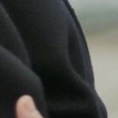
HOTEL
POKOJE
RESTAURACJA "ŁÓDZKA"
KONFERENCJE
BANKIETY
OFERTY SPECJALNE
STREFA RELAKSU
GALERIA
KONTAKT